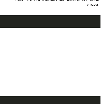
Nueva disminución de semanas para mujeres, ahora en fondos
privados.