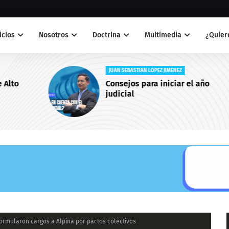
icios
Nosotros
Doctrina
Multimedia
¿Quiere
JUAN SEBASTIAN LOPEZ JIMENEZ
Consejos para iniciar el año
judicial
 formularon cargos a Alpina por pactos colectivos