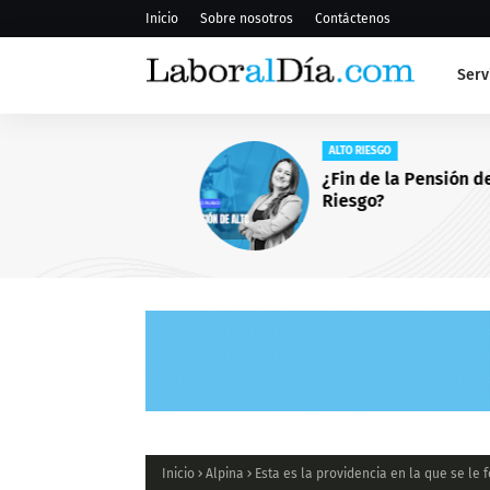
Inicio
Sobre nosotros
Contáctenos
Serv
ALTO RIESGO
¿Fin de la Pensión de Alto
Riesgo?
Inicio
Alpina
Esta es la providencia en la que se le