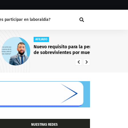
s participar en laboraldia?
AFILIADO
CA
Nuevo requisito para la pensión
El
de sobrevivientes por muerte del
pu
afiliado
NUESTRAS REDES