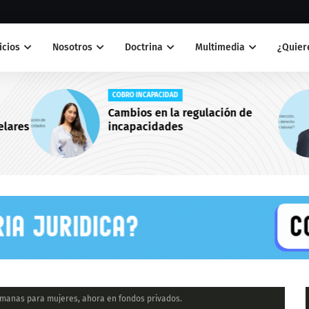
icios
Nosotros
Doctrina
Multimedia
¿Quiere
COBRO INCAPACIDAD
Cambios en la regulación de
elares
incapacidades
manas para mujeres, ahora en fondos privados.