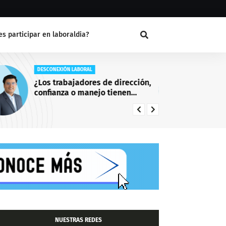
s participar en laboraldia?
DESCONEXIÓN LABORAL
EN
¿Los trabajadores de dirección,
La
confianza o manejo tienen
en
derecho a la desconexión
laboral?
NUESTRAS REDES