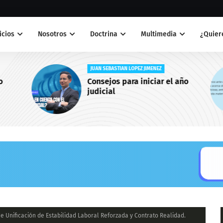
icios
Nosotros
Doctrina
Multimedia
¿Quiere
JUAN SEBASTIAN LOPEZ JIMENEZ
Consejos para iniciar el año
judicial
e Unificación de Estabilidad Laboral Reforzada y Contrato Realidad.