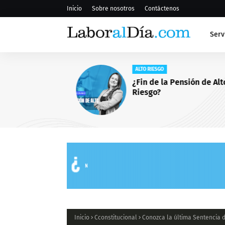
Inicio
Sobre nosotros
Contáctenos
Serv
ALTO RIESGO
¿Fin de la Pensión de Alto
Riesgo?
Inicio
Cconstitucional
Conozca la última Sentencia d