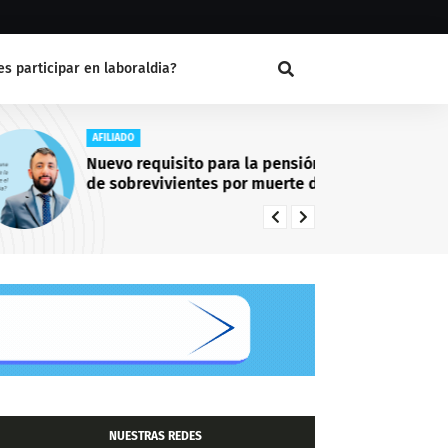
s participar en laboraldia?
AFILIADO
CA
Nuevo requisito para la pensión
El
de sobrevivientes por muerte del
pu
afiliado
NUESTRAS REDES