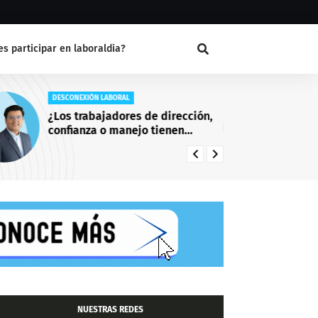
s participar en laboraldia?
DESCONEXIÓN LABORAL
EN
¿Los trabajadores de dirección,
La
confianza o manejo tienen
en
derecho a la desconexión
laboral?
NUESTRAS REDES