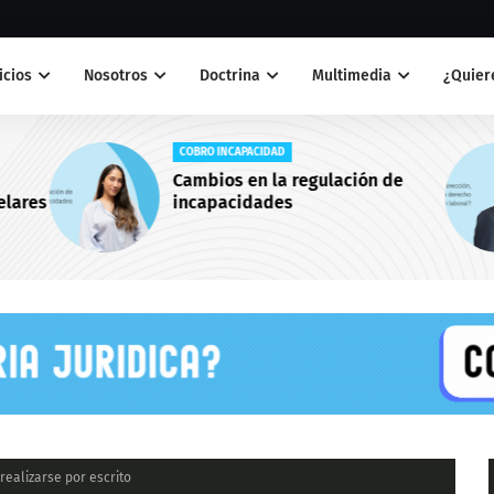
icios
Nosotros
Doctrina
Multimedia
¿Quiere
COBRO INCAPACIDAD
Cambios en la regulación de
elares
incapacidades
realizarse por escrito