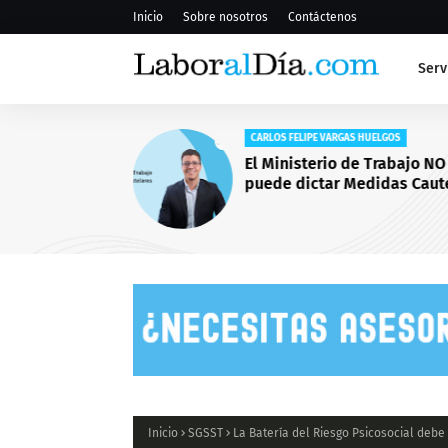
Inicio
Sobre nosotros
Contáctenos
Serv
CARLOS FELIPE VARGAS HUELGOS
El Ministerio de Trabajo NO
puede dictar Medidas Caut
Inicio
SGSST
La Batería del Riesgo Psicosocial debe 